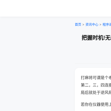
首页
>
资讯中心
>
程序
把握时机!
打麻将可谓是个
第二，三，四连
局后就处于逆风
若你在仪器使用上