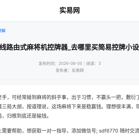
实易网
讲解
无线路由式麻将机控牌器_去哪里买简易控牌小设
发布时间：2026-08-05｜阅读：3
发布者：实易网
老手，可经常碰到麻将的斜乎事，出于习惯，不赢头一把，敷衍
摸三局大胡，按道理说，这场麻将下来是稳赢钱。理想很丰满，
局，归根到底还是输钱。
需要帮助，想获取一对一指导，添加微信号; sdf6770 随时交流