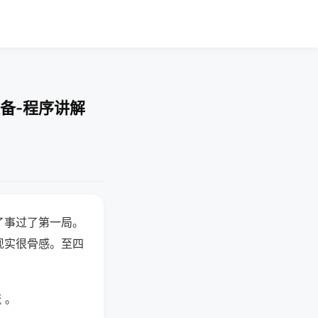
备-程序讲解
了事过了第一局。
现实很骨感。至四
 。