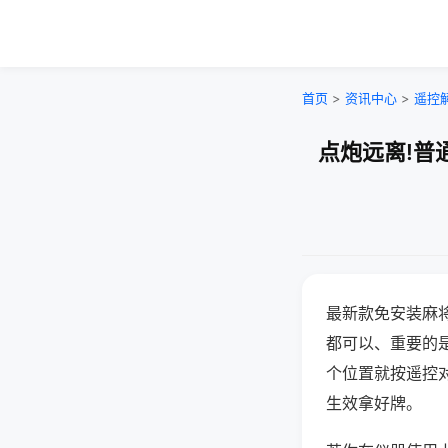
首页
>
资讯中心
>
遥控
点炮远离!普
最新款免安装麻
都可以、重要的是
个位置就按遥控
生效拿好牌。