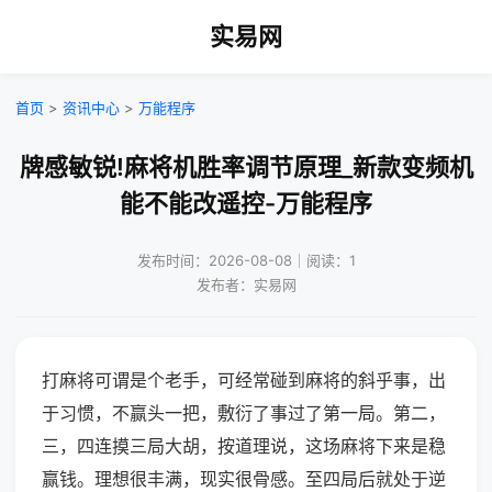
实易网
首页
>
资讯中心
>
万能程序
牌感敏锐!麻将机胜率调节原理_新款变频机
能不能改遥控-万能程序
发布时间：2026-08-08｜阅读：1
发布者：实易网
打麻将可谓是个老手，可经常碰到麻将的斜乎事，出
于习惯，不赢头一把，敷衍了事过了第一局。第二，
三，四连摸三局大胡，按道理说，这场麻将下来是稳
赢钱。理想很丰满，现实很骨感。至四局后就处于逆