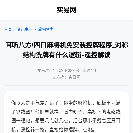
实易网
首页
>
资讯中心
>
遥控解读
耳听八方!四口麻将机免安装控牌程序_对称
结构洗牌有什么逻辑-遥控解读
发布时间：2026-08-08｜阅读：1
发布者：实易网
你以为是手气差？错了，你坐的麻将机，底板里埋满
了铜线圈！他们早就换了磁力骰子，桌板下的电磁线
圈一通电，想要几点就几点。后台那小子戴着蓝牙耳
机，遥控器一按，直接给你喂牌、点炮。