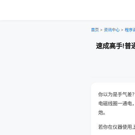
首页
>
资讯中心
>
程序
速成高手!普
你以为是手气差
电磁线圈一通电
炮。
若你在仪器使用上