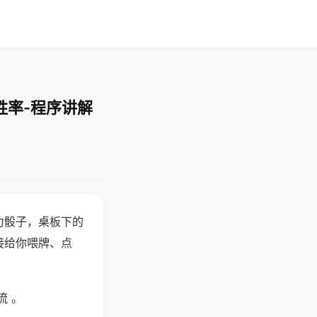
胜率-程序讲解
力骰子，桌板下的
接给你喂牌、点
流 。