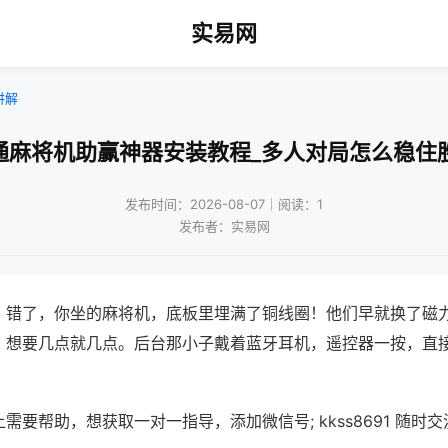
实易网
讲解
通麻将机助赢神器安装教程_多人对局怎么稳住
发布时间：2026-08-07｜阅读：1
发布者：实易网
？错了，你坐的麻将机，底板里埋满了铜线圈！他们早就换了磁
，想要几点就几点。后台那小子戴着蓝牙耳机，遥控器一按，直
需要帮助，想获取一对一指导，添加微信号; kkss8691 随时交