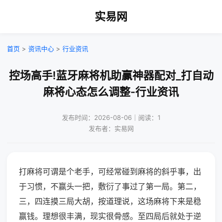
实易网
首页
>
资讯中心
>
行业资讯
控场高手!蓝牙麻将机助赢神器配对_打自动
麻将心态怎么调整-行业资讯
发布时间：2026-08-06｜阅读：1
发布者：实易网
打麻将可谓是个老手，可经常碰到麻将的斜乎事，出
于习惯，不赢头一把，敷衍了事过了第一局。第二，
三，四连摸三局大胡，按道理说，这场麻将下来是稳
赢钱。理想很丰满，现实很骨感。至四局后就处于逆