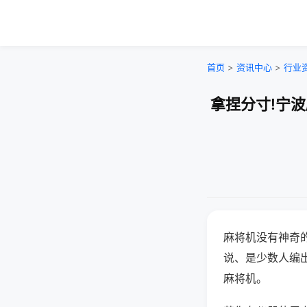
首页
>
资讯中心
>
行业
拿捏分寸!宁
麻将机没有神奇的
说、是少数人编
麻将机。