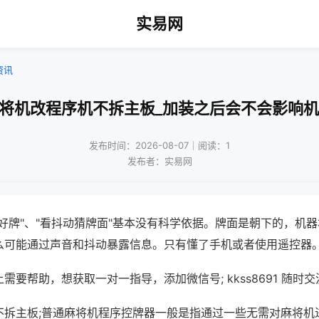
实易网
资讯
麻将机改程序机不拆主板_加装之后会不会影响机
发布时间：2026-08-07｜阅读：1
发布者：实易网
好牌"、"看抖动猜牌面"基本没有科学依据。牌面是朝下的，机
么可能通过声音和抖动暴露信息。只有懂了手机或者使用遥控器
需要帮助，想获取一对一指导，添加微信号; kkss8691 随时交
不拆主板;普通麻将机程序控牌器一般是指通过一些无需对麻将机