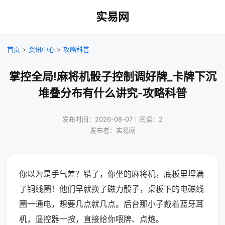
实易网
首页
>
资讯中心
>
攻略科普
掌控全局!麻将机骰子控制调好牌_卡牌下沉
堆叠分布有什么讲究-攻略科普
发布时间：2026-08-07｜阅读：2
发布者：实易网
你以为是手气差？错了，你坐的麻将机，底板里埋满
了铜线圈！他们早就换了磁力骰子，桌板下的电磁线
圈一通电，想要几点就几点。后台那小子戴着蓝牙耳
机，遥控器一按，直接给你喂牌、点炮。