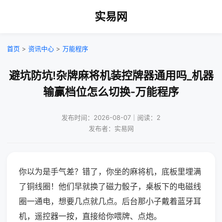
实易网
首页
>
资讯中心
>
万能程序
避坑防坑!杂牌麻将机装控牌器通用吗_机器
输赢档位怎么切换-万能程序
发布时间：2026-08-07｜阅读：2
发布者：实易网
你以为是手气差？错了，你坐的麻将机，底板里埋满
了铜线圈！他们早就换了磁力骰子，桌板下的电磁线
圈一通电，想要几点就几点。后台那小子戴着蓝牙耳
机，遥控器一按，直接给你喂牌、点炮。