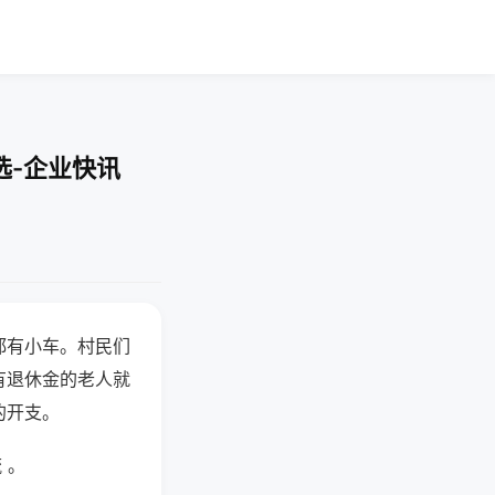
选-企业快讯
都有小车。村民们
有退休金的老人就
的开支。
 。