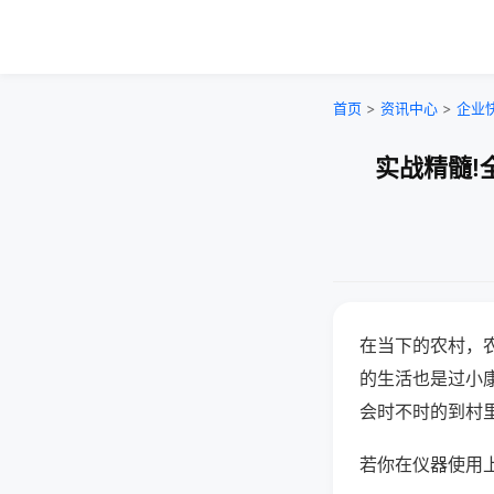
首页
>
资讯中心
>
企业
实战精髓!
在当下的农村，
的生活也是过小
会时不时的到村
若你在仪器使用上