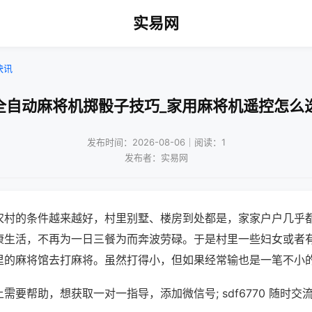
实易网
快讯
全自动麻将机掷骰子技巧_家用麻将机遥控怎么
发布时间：2026-08-06｜阅读：1
发布者：实易网
农村的条件越来越好，村里别墅、楼房到处都是，家家户户几乎
康生活，不再为一日三餐为而奔波劳碌。于是村里一些妇女或者
里的麻将馆去打麻将。虽然打得小，但如果经常输也是一笔不小
需要帮助，想获取一对一指导，添加微信号; sdf6770 随时交流