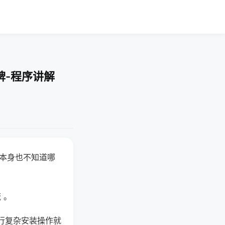
牌-程序讲解
器本身也不知道哪
。
 。
行复杂安装操作就