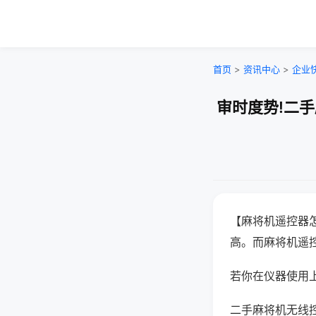
首页
>
资讯中心
>
企业
审时度势!二
【麻将机遥控器
高。而麻将机遥
若你在仪器使用上
二手麻将机无线