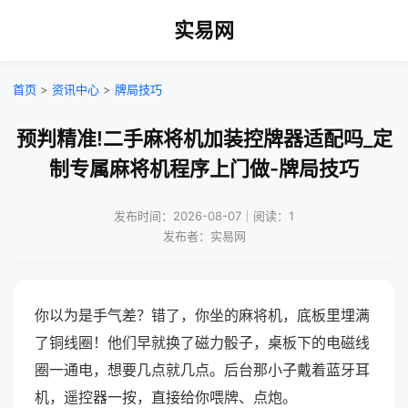
实易网
首页
>
资讯中心
>
牌局技巧
预判精准!二手麻将机加装控牌器适配吗_定
制专属麻将机程序上门做-牌局技巧
发布时间：2026-08-07｜阅读：1
发布者：实易网
你以为是手气差？错了，你坐的麻将机，底板里埋满
了铜线圈！他们早就换了磁力骰子，桌板下的电磁线
圈一通电，想要几点就几点。后台那小子戴着蓝牙耳
机，遥控器一按，直接给你喂牌、点炮。