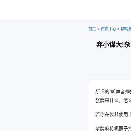
首页
>
资讯中心
>
牌局
弃小谋大!
所谓的"听声音辨
张牌是什么，怎
若你在仪器使用上
杂牌麻将机骰子