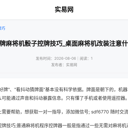
实易网
技巧
杂牌麻将机骰子控牌技巧_桌面麻将机改装注意什
发布时间：2026-08-06｜阅读：1
发布者：实易网
好牌"、"看抖动猜牌面"基本没有科学依据。牌面是朝下的，机
么可能通过声音和抖动暴露信息。只有懂了手机或者使用遥控器
需要帮助，想获取一对一指导，添加微信号; sdf6770 随时交流
控牌技巧;普通麻将机程序控牌器一般是指通过一些无需对麻将机